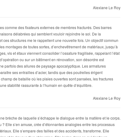
Alexiane Le Roy
s comme des fixateurs externes de membres fracturés. Des barres
maisons délabrées qui semblent vouloir rejoindre le sol. De la
, et ces structures me le rappellent une nouvelle fois. Un objectif commun
des montages de toutes sortes, d’enchevêtrement de matériaux, jusqu’à
s, vis et étaux viennent consolider l’ossature fragilisée, rappelant l’état
le d’opération ou sur un bâtiment en rénovation, son désordre est
nne parfois des allures de paysage apocalyptique. Les armatures
paraître ses entrailles d’acier, tandis que des poutrelles érigent
e champ de bataille où les plaies ouvertes sont pansées, les fractures
une stabilité rassurante à l’humain en quête d’équilibre.
Alexiane Le Roy
une brèche de laquelle s’échappe le dialogue entre la matière et le corps.
iau ? Elle s’en amuse, crée d’étonnantes analogies entre les processus
riaux. Elle s’empare des failles et des accidents, transforme. Elle