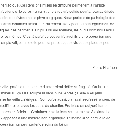
ité tragique. Ces tensions mises en difficulté permettent à l’artiste
onstructions et le corps humain : une structure solide pourtant caractérisée
léatoire des évènements physiologiques. Nous parlons de pathologie des
es architecturales avant leur traitement. De « peau » mais également de
ifiques des bâtiments. En plus du vocabulaire, les outils dont nous nous
re les mêmes. C’est à partir de souvenirs auditifs d’une opération que
en employait, comme elle pour sa pratique, des vis et des plaques pour
Pierre Pharaon
ville, parée d’une plaque d’acier, vient défier sa fragilité. On la lui a
matériau, ça lui a sculpté la sensibilité. Après ça, elle a eu plus
a se travaillait, s’érigeait. Son corps aussi, on l’avait redressé, à coup de
modifier et ce avec les outils du chantier. Prothèse en polyuréthane,
embres artificiels … Certaines installations sculpturales d’Alexiane Le
caux apposés à une matière non-organique. Et même si sa gestuelle de
’opération, on peut parler de soins du béton.