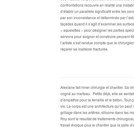
confrontations recouvre en réalité une instabil
d’établir un parallèle significatif entre les c
par son inconsistance et déterminée par l’a
façades quand il s’agit d’examiner les surfac
« squelettes » pour désigner les parties spéc
servons pour soigner et construire peuvent êt
l’artiste s’est rendue compte que le chirurgi
réparer sa malléole fracturée.
Alexiane fait rimer chirurgie et chantier. Sa che
cogné au marteau. Petite déjà, elle se sentait 
d’empathie pour la ferraille et le béton. Tout ç
vis. Le corps est une architecture qu’on peut 
grillage dans les artères, silicone dans les m
Roy sont le résultat de traitements chirurgi
travail évoque plus le chantier que la salle d