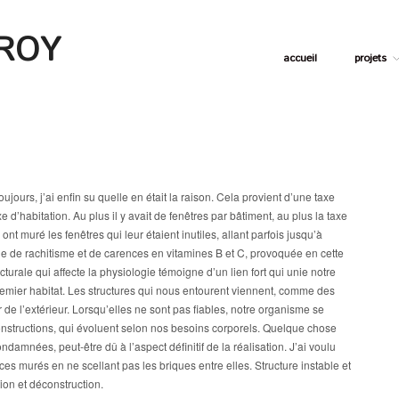
 ROY
accueil
projets
ours, j’ai enfin su quelle en était la raison. Cela provient d’une taxe
xe d’habitation. Au plus il y avait de fenêtres par bâtiment, au plus la taxe
ont muré les fenêtres qui leur étaient inutiles, allant parfois jusqu’à
émie de rachitisme et de carences en vitamines B et C, provoquée en cette
turale qui affecte la physiologie témoigne d’un lien fort qui unie notre
premier habitat. Les structures qui nous entourent viennent, comme des
e l’extérieur. Lorsqu’elles ne sont pas fiables, notre organisme se
nstructions, qui évoluent selon nos besoins corporels. Quelque chose
amnées, peut-être dû à l’aspect définitif de la réalisation. J’ai voulu
ces murés en ne scellant pas les briques entre elles. Structure instable et
ction et déconstruction.