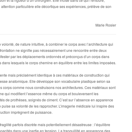
ion et la rigueur d’un chirurgien. Elle incise dans ce qui l’entoure,
ttention particulière elle décortique ses expériences, prélève de son
Marie Rosier
olonté, de nature intuitive, à combiner le corps avec l’architecture qui
onfrontation ne signifie pas nécessairement une rencontre entre deux
nifester par les déplacements ordonnés et préconçus d’un corps dans
s dans lesquels le corps chemine en équilibre entre les limites imposées.
férente mais précisément identique à ces matériaux de construction qui
stesse anatomique. Elle développe son vocabulaire plastique selon sa
s corps comme nous construisons nos architectures. Ces matériaux sont
ne qui modifient l’essence même du corps et bouleversent les
tés de prothèses, soignés de ciment. C’est sur l’absence en apparence
e puise sa volonté de les rapprocher. L’imagerie médicale lui inspire des
ruction imprègnent de puissance.
ragilité parfois discrète mais potentiellement désastreuse : l’équilibre
acités dans une inertie en tension. La tranquillité en apparence des