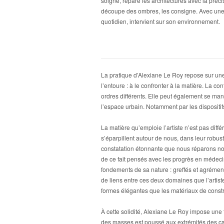
soigne, répare les architectures avec la précis
découpe des ombres, les consigne. Avec une a
quotidien, intervient sur son environnement.
La pratique d’Alexiane Le Roy repose sur une v
l’entoure : à le confronter à la matière. La c
ordres différents. Elle peut également se ma
l’espace urbain. Notamment par les dispositif
La matière qu’emploie l’artiste n’est pas dif
s’éparpillent autour de nous, dans leur robu
constatation étonnante que nous réparons no
de ce fait pensés avec les progrès en médeci
fondements de sa nature : greffés et agrémen
de liens entre ces deux domaines que l’artist
formes élégantes que les matériaux de const
À cette solidité, Alexiane Le Roy impose une f
des masses est poussé aux extrémités des cap