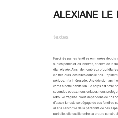
ALEXIANE LE
textes
Fascinée par les fenêtres emmurées depuis touj
sur les portes et les fenêtres, ancêtre de la ta
était élevée. Ainsi, de nombreux propriétaires 
cloîtrer leurs locataires dans le noir. L’épid
période, m’a intéressée. Une décision architec
corps à notre habitation. Le corps est notre 
secondes peaux, nous enlacer, nous protéger d
retrouve fragilisé. Nous dépendons de nos co
d’assez funeste se dégage de ces fenêtres cond
aller à l’encontre de la pérennité de ces espa
partielle, elle oscille entre sa propre constru